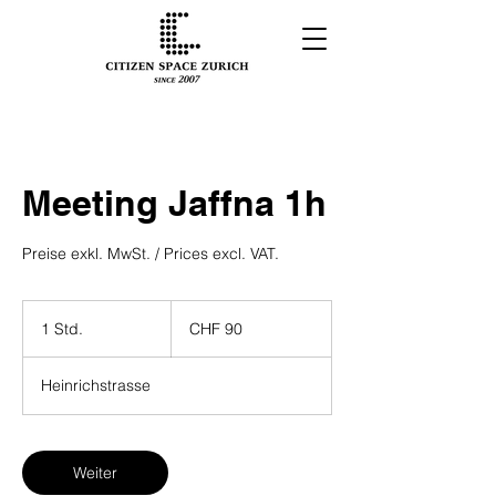
Meeting Jaffna 1h
Preise exkl. MwSt. / Prices excl. VAT.
90
Swiss
1 Std.
1
CHF 90
francs
S
t
Heinrichstrasse
d
Weiter