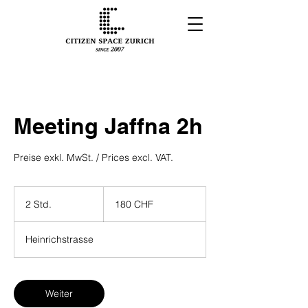
Meeting Jaffna 2h
Preise exkl. MwSt. / Prices excl. VAT.
180
Schweizer
2 Std.
2
180 CHF
Franken
S
t
Heinrichstrasse
d
.
Weiter