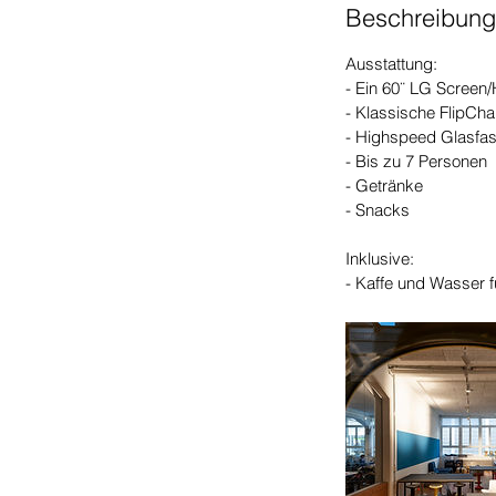
Beschreibung
3
0
Ausstattung:
M
- Ein 60¨ LG Screen
i
- Klassische FlipCha
n
- Highspeed Glasfas
.
- Bis zu 7 Personen
- Getränke
- Snacks
Inklusive:
- Kaffe und Wasser 