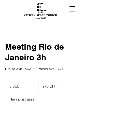
Meeting Rio de
Janeiro 3h
Preise exkl. MwSt. / Prices excl. VAT.
270
Schweizer
3 Std.
3
270 CHF
Franken
S
t
Heinrichstrasse
d
.