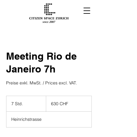
Meeting Rio de
Janeiro 7h
Preise exkl. MwSt. / Prices excl. VAT.
630
Schweizer
7 Std.
7
630 CHF
Franken
S
t
Heinrichstrasse
d
.