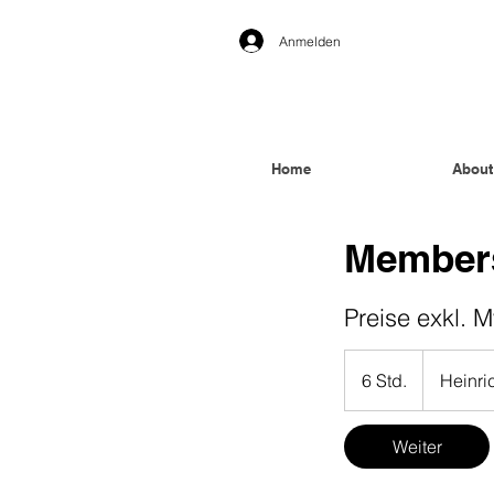
Anmelden
Home
About
Members
Preise exkl. M
6 Std.
6
Heinri
S
t
Weiter
d
.