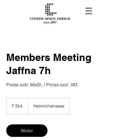
Members Meeting
Jaffna 7h
Preise exkl. MwSt. / Prices excl. VAT.
7 Std.
7
Heinrichstrasse
S
t
d
.
Weiter