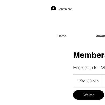
Anmelden
Home
About
Members
Preise exkl. M
1 Std. 30 Min.
1
S
t
Weiter
d
3