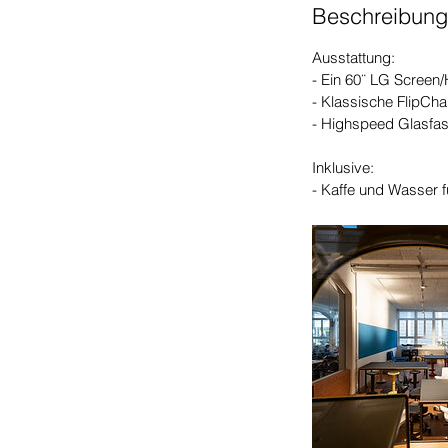
Beschreibung
0
M
Ausstattung:
i
- Ein 60¨ LG Screen
n
- Klassische FlipCha
.
- Highspeed Glasfas
Inklusive:
- Kaffe und Wasser 