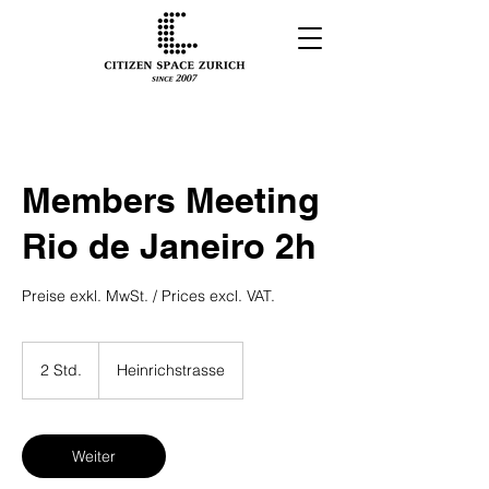
Members Meeting
Rio de Janeiro 2h
Preise exkl. MwSt. / Prices excl. VAT.
2 Std.
2
Heinrichstrasse
S
t
d
.
Weiter