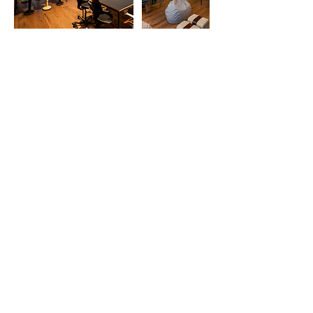
Umbuchung & Kündigung
Stornierungen oder Umbuchungen können
jederzeit vollzogen werden für Members.
Kontaktangaben
Heinrichstrasse 267N, 8005 Zürich,
Schweiz
0442913101
booking@citizen-space.ch