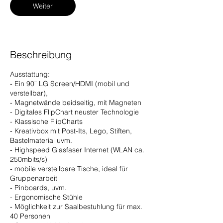
.
Weiter
3
0
M
i
n
Beschreibung
.
Ausstattung:
- Ein 90¨ LG Screen/HDMI (mobil und
verstellbar),
- Magnetwände beidseitig, mit Magneten
- Digitales FlipChart neuster Technologie
- Klassische FlipCharts
- Kreativbox mit Post-Its, Lego, Stiften,
Bastelmaterial uvm.
- Highspeed Glasfaser Internet (WLAN ca.
250mbits/s)
- mobile verstellbare Tische, ideal für
Gruppenarbeit
- Pinboards, uvm.
- Ergonomische Stühle
- Möglichkeit zur Saalbestuhlung für max.
40 Personen