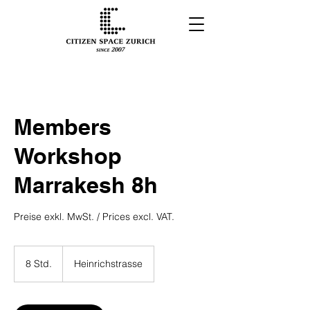
Members
Workshop
Marrakesh 8h
Preise exkl. MwSt. / Prices excl. VAT.
8 Std.
8
Heinrichstrasse
S
t
d