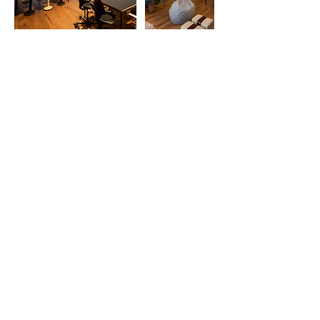
Umbuchung & Kündigung
Stornierungen oder Umbuchungen können
jederzeit vollzogen werden für Members.
Kontaktangaben
Heinrichstrasse 267N, 8005 Zürich,
Schweiz
0442913101
booking@citizen-space.ch