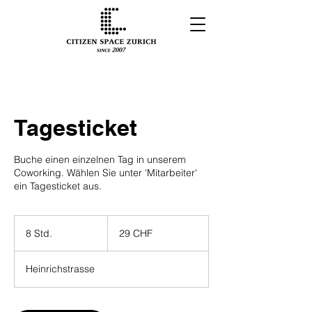
Tagesticket
Buche einen einzelnen Tag in unserem
Coworking. Wählen Sie unter 'Mitarbeiter'
ein Tagesticket aus.
29
Schweizer
8 Std.
8
29 CHF
Franken
S
t
Heinrichstrasse
d
.