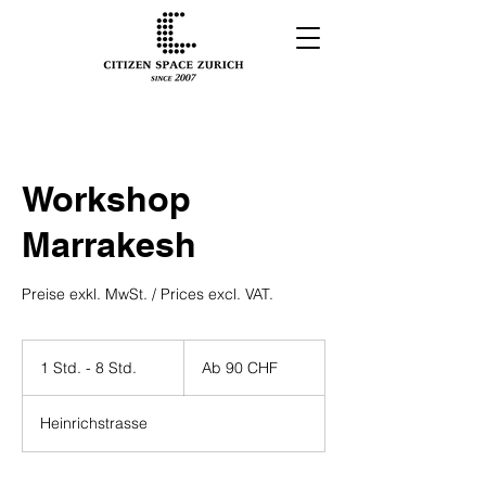
Workshop
Marrakesh
Preise exkl. MwSt. / Prices excl. VAT.
Ab
90
1 Std. - 8 Std.
1
Ab 90 CHF
Schweizer
Franken
S
t
Heinrichstrasse
d
-
8