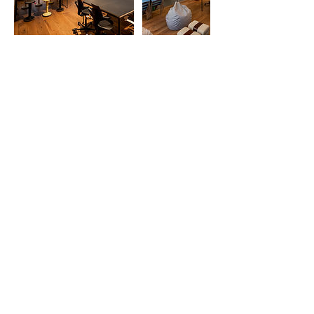
Umbuchung & Kündigung
Für Stornierungen oder Umbuchungen
bitten wir sie um eine Benachrichtigung
mindestens 24 Stunden vorher.
Kontaktangaben
Heinrichstrasse 267N, 8005 Zürich,
Schweiz
0442913101
booking@citizen-space.ch