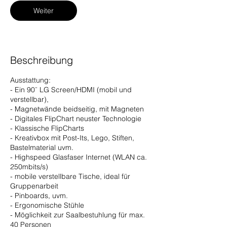
S
Weiter
t
d
.
Beschreibung
Ausstattung:
- Ein 90¨ LG Screen/HDMI (mobil und
verstellbar),
- Magnetwände beidseitig, mit Magneten
- Digitales FlipChart neuster Technologie
- Klassische FlipCharts
- Kreativbox mit Post-Its, Lego, Stiften,
Bastelmaterial uvm.
- Highspeed Glasfaser Internet (WLAN ca.
250mbits/s)
- mobile verstellbare Tische, ideal für
Gruppenarbeit
- Pinboards, uvm.
- Ergonomische Stühle
- Möglichkeit zur Saalbestuhlung für max.
40 Personen