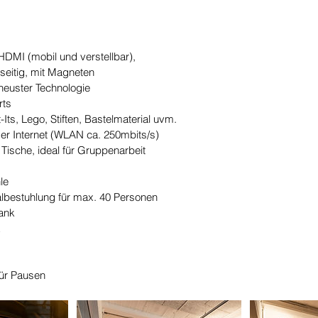
HDMI (mobil und verstellbar),
eitig, mit Magneten
 neuster Technologie
rts
-Its, Lego, Stiften, Bastelmaterial uvm.
er Internet (WLAN ca. 250mbits/s)
 Tische, ideal für Gruppenarbeit
le
albestuhlung für max. 40 Personen
ank
k
für Pausen