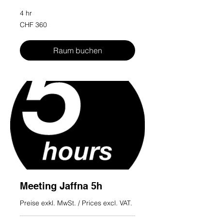
4 hr
360
CHF 360
Swiss
francs
Raum buchen
Meeting Jaffna 5h
Preise exkl. MwSt. / Prices excl. VAT.