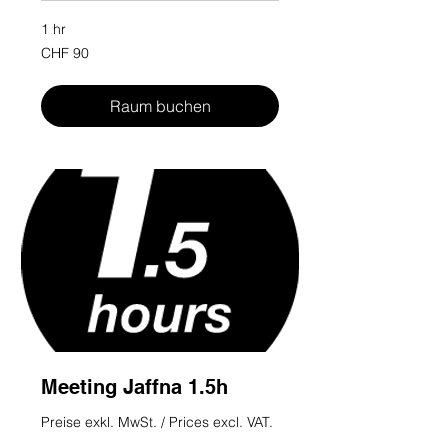
1 hr
90
CHF 90
Swiss
francs
Raum buchen
Meeting Jaffna 1.5h
Preise exkl. MwSt. / Prices excl. VAT.