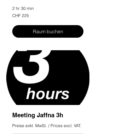
2 hr 30 min
225
CHF 225
Swiss
francs
Raum buchen
Meeting Jaffna 3h
Preise exkl. MwSt. / Prices excl. VAT.