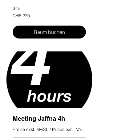
3 hr
270
CHF 270
Swiss
francs
Raum buchen
Meeting Jaffna 4h
Preise exkl. MwSt. / Prices excl. VAT.