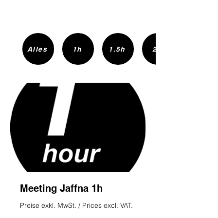
Alles
1h
1.5h
2h
Meeting Jaffna 1h
Preise exkl. MwSt. / Prices excl. VAT.