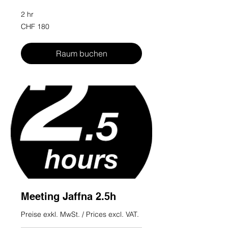
2 hr
180
CHF 180
Swiss
francs
Raum buchen
Meeting Jaffna 2.5h
Preise exkl. MwSt. / Prices excl. VAT.