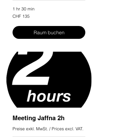
1 hr 30 min
135
CHF 135
Swiss
francs
Raum buchen
Meeting Jaffna 2h
Preise exkl. MwSt. / Prices excl. VAT.